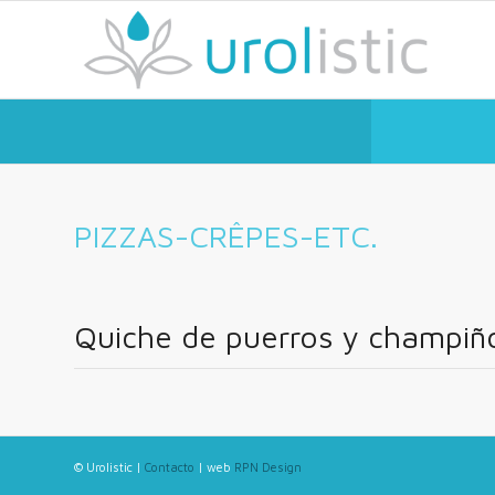
PIZZAS-CRÊPES-ETC.
Quiche de puerros y champiñ
© Urolistic |
Contacto
| web
RPN Design